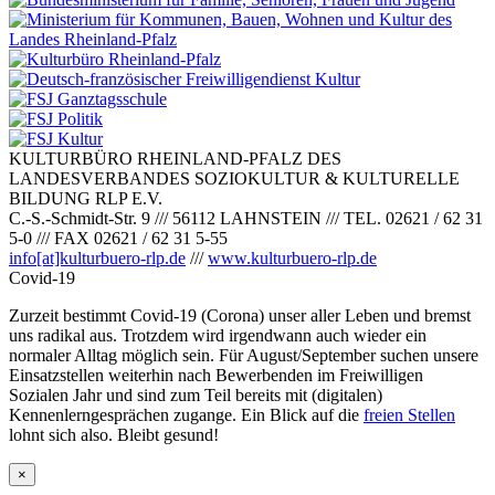
KULTURBÜRO RHEINLAND-PFALZ DES
LANDESVERBANDES SOZIOKULTUR & KULTURELLE
BILDUNG RLP E.V.
C.-S.-Schmidt-Str. 9
///
56112 LAHNSTEIN
///
TEL. 02621 / 62 31
5-0
///
FAX 02621 / 62 31 5-55
info[at]kulturbuero-rlp.de
///
www.kulturbuero-rlp.de
Covid-19
Zurzeit bestimmt Covid-19 (Corona) unser aller Leben und bremst
uns radikal aus. Trotzdem wird irgendwann auch wieder ein
normaler Alltag möglich sein. Für August/September suchen unsere
Einsatzstellen weiterhin nach Bewerbenden im Freiwilligen
Sozialen Jahr und sind zum Teil bereits mit (digitalen)
Kennenlerngesprächen zugange. Ein Blick auf die
freien Stellen
lohnt sich also. Bleibt gesund!
×