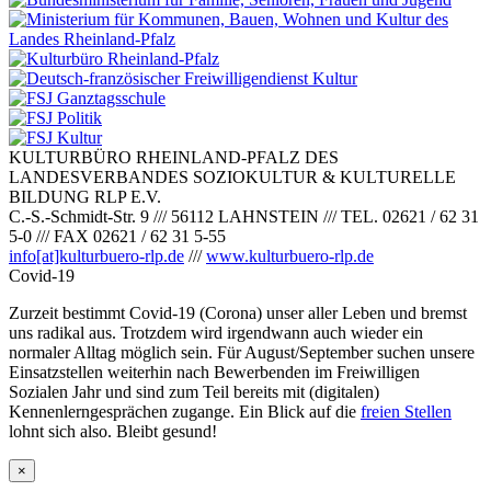
KULTURBÜRO RHEINLAND-PFALZ DES
LANDESVERBANDES SOZIOKULTUR & KULTURELLE
BILDUNG RLP E.V.
C.-S.-Schmidt-Str. 9
///
56112 LAHNSTEIN
///
TEL. 02621 / 62 31
5-0
///
FAX 02621 / 62 31 5-55
info[at]kulturbuero-rlp.de
///
www.kulturbuero-rlp.de
Covid-19
Zurzeit bestimmt Covid-19 (Corona) unser aller Leben und bremst
uns radikal aus. Trotzdem wird irgendwann auch wieder ein
normaler Alltag möglich sein. Für August/September suchen unsere
Einsatzstellen weiterhin nach Bewerbenden im Freiwilligen
Sozialen Jahr und sind zum Teil bereits mit (digitalen)
Kennenlerngesprächen zugange. Ein Blick auf die
freien Stellen
lohnt sich also. Bleibt gesund!
×